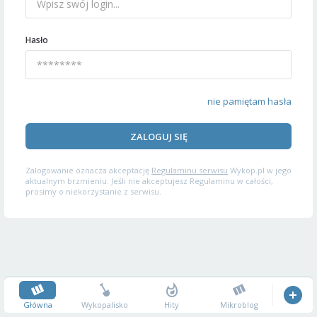
Hasło
nie pamiętam hasła
ZALOGUJ SIĘ
Zalogowanie oznacza akceptację
Regulaminu serwisu
Wykop.pl w jego
aktualnym brzmieniu. Jeśli nie akceptujesz Regulaminu w całości,
prosimy o niekorzystanie z serwisu.
Główna
Wykopalisko
Hity
Mikroblog