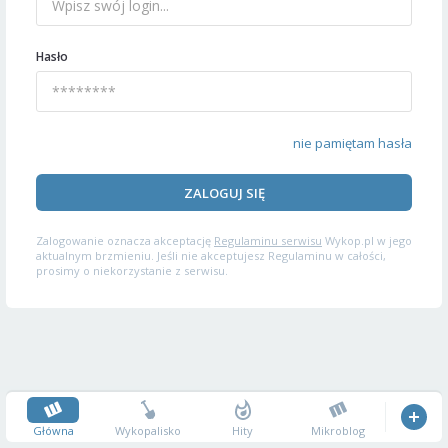
Hasło
nie pamiętam hasła
ZALOGUJ SIĘ
Zalogowanie oznacza akceptację
Regulaminu serwisu
Wykop.pl w jego
aktualnym brzmieniu. Jeśli nie akceptujesz Regulaminu w całości,
prosimy o niekorzystanie z serwisu.
Główna
Wykopalisko
Hity
Mikroblog