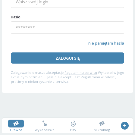
Hasło
nie pamiętam hasła
ZALOGUJ SIĘ
Zalogowanie oznacza akceptację
Regulaminu serwisu
Wykop.pl w jego
aktualnym brzmieniu. Jeśli nie akceptujesz Regulaminu w całości,
prosimy o niekorzystanie z serwisu.
Główna
Wykopalisko
Hity
Mikroblog