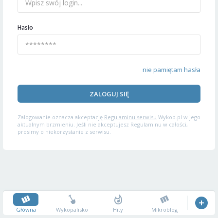
Hasło
nie pamiętam hasła
ZALOGUJ SIĘ
Zalogowanie oznacza akceptację
Regulaminu serwisu
Wykop.pl w jego
aktualnym brzmieniu. Jeśli nie akceptujesz Regulaminu w całości,
prosimy o niekorzystanie z serwisu.
Główna
Wykopalisko
Hity
Mikroblog