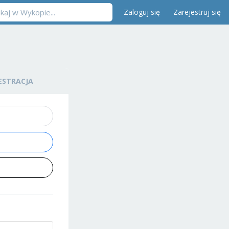
Zaloguj się
Zarejestruj się
ESTRACJA