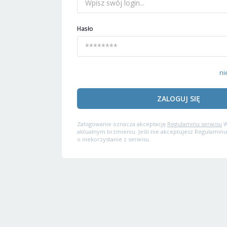
Hasło
ni
ZALOGUJ SIĘ
Zalogowanie oznacza akceptację
Regulaminu serwisu
W
aktualnym brzmieniu. Jeśli nie akceptujesz Regulaminu
o niekorzystanie z serwisu.