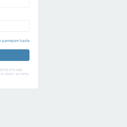
e pamiętam hasła
ykop.pl w jego
 w całości, prosimy