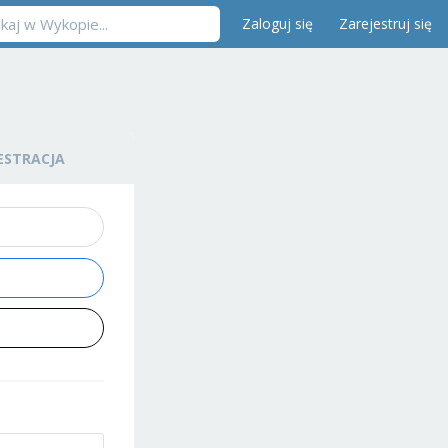
Zaloguj się
Zarejestruj się
ESTRACJA