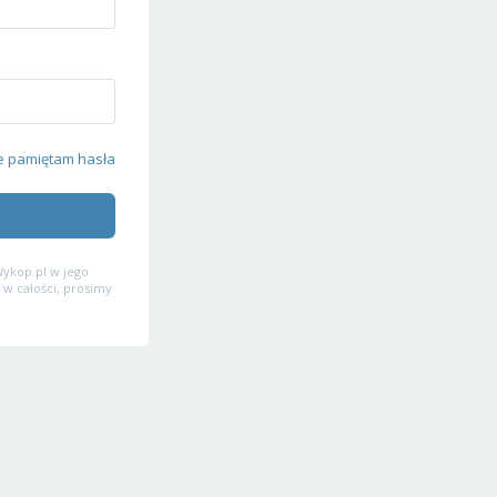
e pamiętam hasła
ykop.pl w jego
 w całości, prosimy