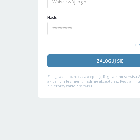
Hasło
ni
ZALOGUJ SIĘ
Zalogowanie oznacza akceptację
Regulaminu serwisu
W
aktualnym brzmieniu. Jeśli nie akceptujesz Regulaminu
o niekorzystanie z serwisu.