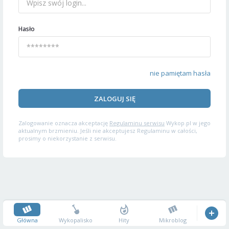
Hasło
nie pamiętam hasła
ZALOGUJ SIĘ
Zalogowanie oznacza akceptację
Regulaminu serwisu
Wykop.pl w jego
aktualnym brzmieniu. Jeśli nie akceptujesz Regulaminu w całości,
prosimy o niekorzystanie z serwisu.
Główna
Wykopalisko
Hity
Mikroblog