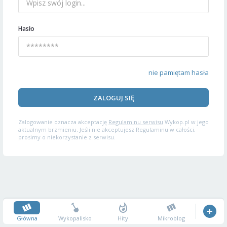
Hasło
nie pamiętam hasła
ZALOGUJ SIĘ
Zalogowanie oznacza akceptację
Regulaminu serwisu
Wykop.pl w jego
aktualnym brzmieniu. Jeśli nie akceptujesz Regulaminu w całości,
prosimy o niekorzystanie z serwisu.
Główna
Wykopalisko
Hity
Mikroblog