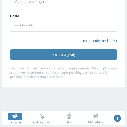
Hasło
nie pamiętam hasła
ZALOGUJ SIĘ
Zalogowanie oznacza akceptację
Regulaminu serwisu
Wykop.pl w jego
aktualnym brzmieniu. Jeśli nie akceptujesz Regulaminu w całości,
prosimy o niekorzystanie z serwisu.
Główna
Wykopalisko
Hity
Mikroblog