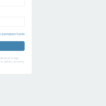
e pamiętam hasła
ykop.pl w jego
 w całości, prosimy