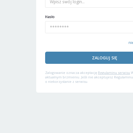
Hasło
ni
ZALOGUJ SIĘ
Zalogowanie oznacza akceptację
Regulaminu serwisu
W
aktualnym brzmieniu. Jeśli nie akceptujesz Regulaminu
o niekorzystanie z serwisu.