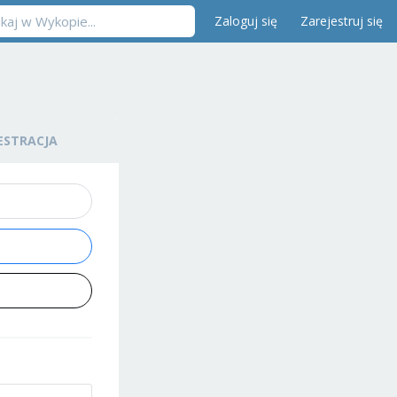
Zaloguj się
Zarejestruj się
ESTRACJA