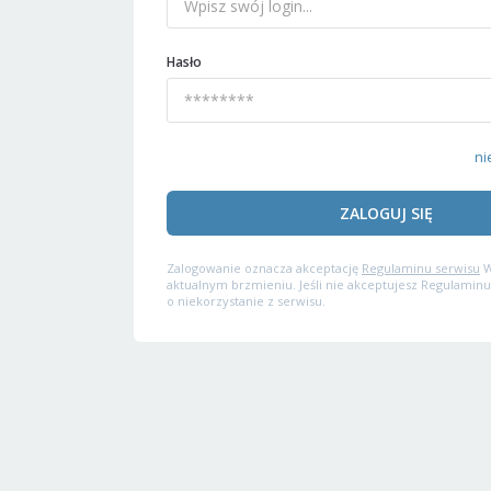
Hasło
ni
ZALOGUJ SIĘ
Zalogowanie oznacza akceptację
Regulaminu serwisu
W
aktualnym brzmieniu. Jeśli nie akceptujesz Regulaminu
o niekorzystanie z serwisu.