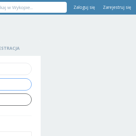
Zaloguj się
Zarejestruj się
ESTRACJA