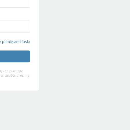
e pamiętam hasła
ykop.pl w jego
 w całości, prosimy