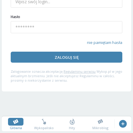
Hasło
nie pamiętam hasła
ZALOGUJ SIĘ
Zalogowanie oznacza akceptację
Regulaminu serwisu
Wykop.pl w jego
aktualnym brzmieniu. Jeśli nie akceptujesz Regulaminu w całości,
prosimy o niekorzystanie z serwisu.
Główna
Wykopalisko
Hity
Mikroblog