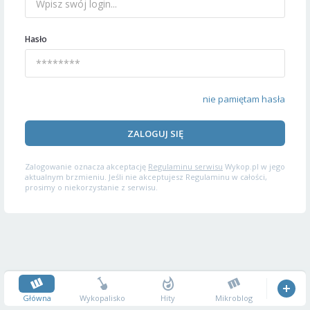
Hasło
nie pamiętam hasła
ZALOGUJ SIĘ
Zalogowanie oznacza akceptację
Regulaminu serwisu
Wykop.pl w jego
aktualnym brzmieniu. Jeśli nie akceptujesz Regulaminu w całości,
prosimy o niekorzystanie z serwisu.
Główna
Wykopalisko
Hity
Mikroblog