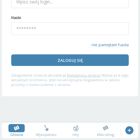
Hasło
nie pamiętam hasła
ZALOGUJ SIĘ
Zalogowanie oznacza akceptację
Regulaminu serwisu
Wykop.pl w jego
aktualnym brzmieniu. Jeśli nie akceptujesz Regulaminu w całości,
prosimy o niekorzystanie z serwisu.
Główna
Wykopalisko
Hity
Mikroblog