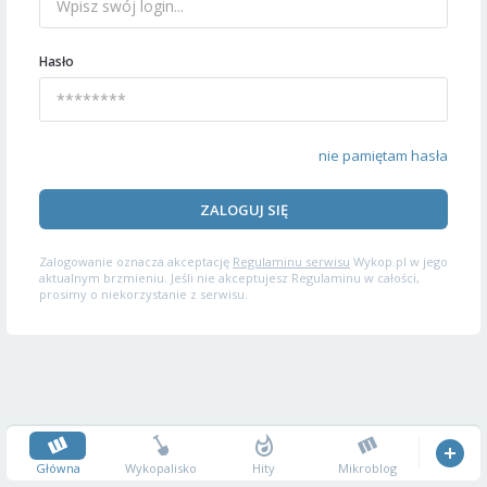
Hasło
nie pamiętam hasła
ZALOGUJ SIĘ
Zalogowanie oznacza akceptację
Regulaminu serwisu
Wykop.pl w jego
aktualnym brzmieniu. Jeśli nie akceptujesz Regulaminu w całości,
prosimy o niekorzystanie z serwisu.
Główna
Wykopalisko
Hity
Mikroblog