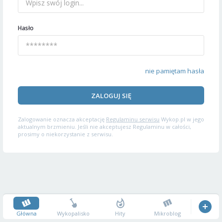
Hasło
nie pamiętam hasła
ZALOGUJ SIĘ
Zalogowanie oznacza akceptację
Regulaminu serwisu
Wykop.pl w jego
aktualnym brzmieniu. Jeśli nie akceptujesz Regulaminu w całości,
prosimy o niekorzystanie z serwisu.
Główna
Wykopalisko
Hity
Mikroblog