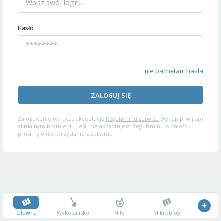
Hasło
nie pamiętam hasła
ZALOGUJ SIĘ
Zalogowanie oznacza akceptację
Regulaminu serwisu
Wykop.pl w jego
aktualnym brzmieniu. Jeśli nie akceptujesz Regulaminu w całości,
prosimy o niekorzystanie z serwisu.
Główna
Wykopalisko
Hity
Mikroblog