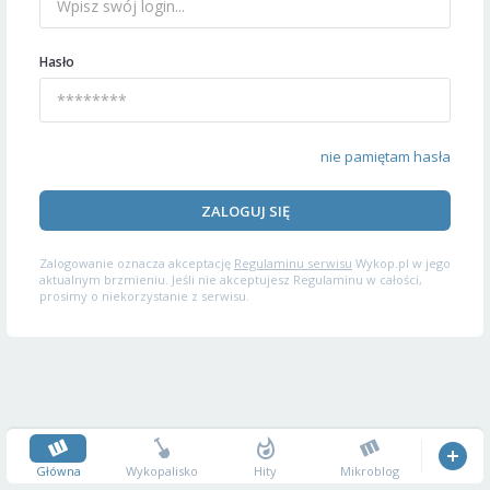
Hasło
nie pamiętam hasła
ZALOGUJ SIĘ
Zalogowanie oznacza akceptację
Regulaminu serwisu
Wykop.pl w jego
aktualnym brzmieniu. Jeśli nie akceptujesz Regulaminu w całości,
prosimy o niekorzystanie z serwisu.
Główna
Wykopalisko
Hity
Mikroblog