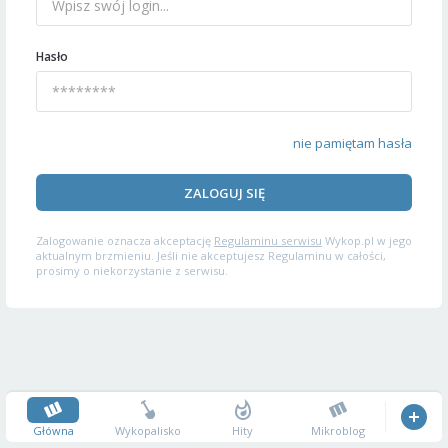
Hasło
nie pamiętam hasła
ZALOGUJ SIĘ
Zalogowanie oznacza akceptację
Regulaminu serwisu
Wykop.pl w jego
aktualnym brzmieniu. Jeśli nie akceptujesz Regulaminu w całości,
prosimy o niekorzystanie z serwisu.
Główna
Wykopalisko
Hity
Mikroblog