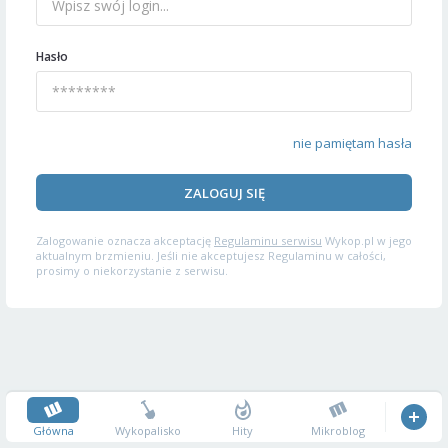
Hasło
nie pamiętam hasła
ZALOGUJ SIĘ
Zalogowanie oznacza akceptację
Regulaminu serwisu
Wykop.pl w jego
aktualnym brzmieniu. Jeśli nie akceptujesz Regulaminu w całości,
prosimy o niekorzystanie z serwisu.
Główna
Wykopalisko
Hity
Mikroblog