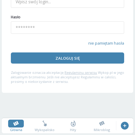
Hasło
nie pamiętam hasła
ZALOGUJ SIĘ
Zalogowanie oznacza akceptację
Regulaminu serwisu
Wykop.pl w jego
aktualnym brzmieniu. Jeśli nie akceptujesz Regulaminu w całości,
prosimy o niekorzystanie z serwisu.
Główna
Wykopalisko
Hity
Mikroblog