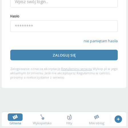
Hasło
nie pamiętam hasła
ZALOGUJ SIĘ
Zalogowanie oznacza akceptację
Regulaminu serwisu
Wykop.pl w jego
aktualnym brzmieniu. Jeśli nie akceptujesz Regulaminu w całości,
prosimy o niekorzystanie z serwisu.
Główna
Wykopalisko
Hity
Mikroblog