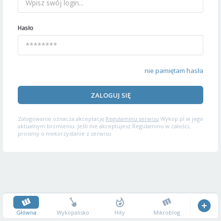
Hasło
nie pamiętam hasła
ZALOGUJ SIĘ
Zalogowanie oznacza akceptację
Regulaminu serwisu
Wykop.pl w jego
aktualnym brzmieniu. Jeśli nie akceptujesz Regulaminu w całości,
prosimy o niekorzystanie z serwisu.
Główna
Wykopalisko
Hity
Mikroblog