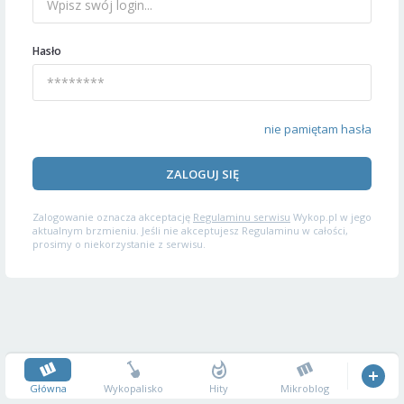
Hasło
nie pamiętam hasła
ZALOGUJ SIĘ
Zalogowanie oznacza akceptację
Regulaminu serwisu
Wykop.pl w jego
aktualnym brzmieniu. Jeśli nie akceptujesz Regulaminu w całości,
prosimy o niekorzystanie z serwisu.
Główna
Wykopalisko
Hity
Mikroblog