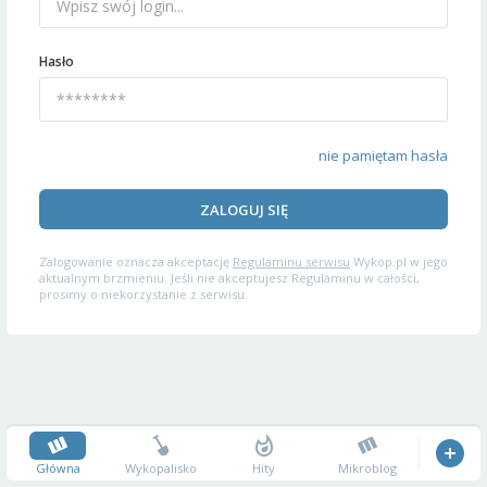
Hasło
nie pamiętam hasła
ZALOGUJ SIĘ
Zalogowanie oznacza akceptację
Regulaminu serwisu
Wykop.pl w jego
aktualnym brzmieniu. Jeśli nie akceptujesz Regulaminu w całości,
prosimy o niekorzystanie z serwisu.
Główna
Wykopalisko
Hity
Mikroblog