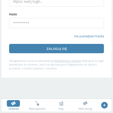
Hasło
nie pamiętam hasła
ZALOGUJ SIĘ
Zalogowanie oznacza akceptację
Regulaminu serwisu
Wykop.pl w jego
aktualnym brzmieniu. Jeśli nie akceptujesz Regulaminu w całości,
prosimy o niekorzystanie z serwisu.
Główna
Wykopalisko
Hity
Mikroblog