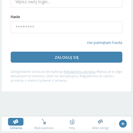
Hasło
nie pamiętam hasła
ZALOGUJ SIĘ
Zalogowanie oznacza akceptację
Regulaminu serwisu
Wykop.pl w jego
aktualnym brzmieniu. Jeśli nie akceptujesz Regulaminu w całości,
prosimy o niekorzystanie z serwisu.
Główna
Wykopalisko
Hity
Mikroblog