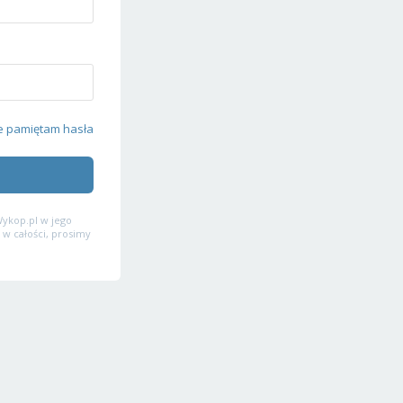
e pamiętam hasła
ykop.pl w jego
 w całości, prosimy