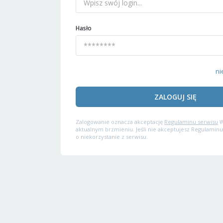
Hasło
ni
ZALOGUJ SIĘ
Zalogowanie oznacza akceptację
Regulaminu serwisu
W
aktualnym brzmieniu. Jeśli nie akceptujesz Regulaminu
o niekorzystanie z serwisu.