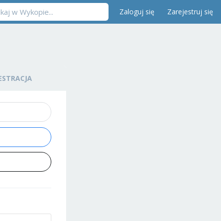
Zaloguj się
Zarejestruj się
ESTRACJA