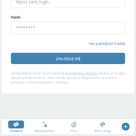
Hasło
nie pamiętam hasła
ZALOGUJ SIĘ
Zalogowanie oznacza akceptację
Regulaminu serwisu
Wykop.pl w jego
aktualnym brzmieniu. Jeśli nie akceptujesz Regulaminu w całości,
prosimy o niekorzystanie z serwisu.
Główna
Wykopalisko
Hity
Mikroblog