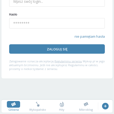
Hasło
nie pamiętam hasła
ZALOGUJ SIĘ
Zalogowanie oznacza akceptację
Regulaminu serwisu
Wykop.pl w jego
aktualnym brzmieniu. Jeśli nie akceptujesz Regulaminu w całości,
prosimy o niekorzystanie z serwisu.
Główna
Wykopalisko
Hity
Mikroblog