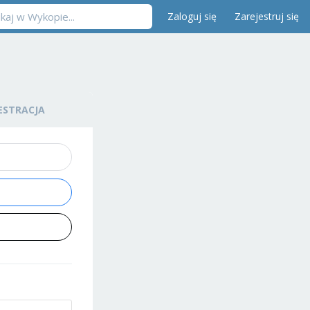
Zaloguj się
Zarejestruj się
ESTRACJA