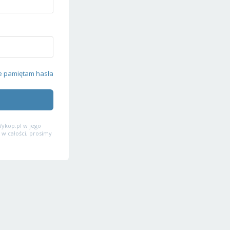
e pamiętam hasła
ykop.pl w jego
 w całości, prosimy