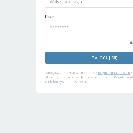
Hasło
ni
ZALOGUJ SIĘ
Zalogowanie oznacza akceptację
Regulaminu serwisu
W
aktualnym brzmieniu. Jeśli nie akceptujesz Regulaminu
o niekorzystanie z serwisu.