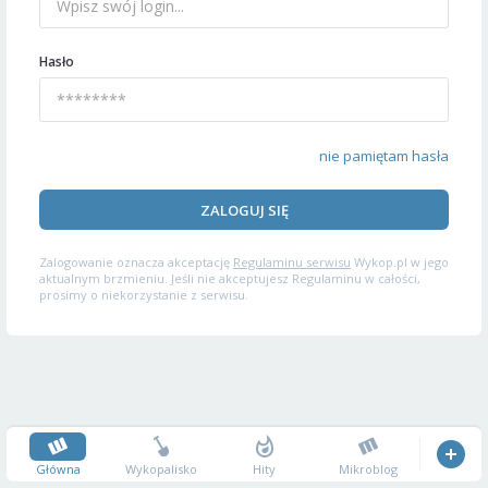
Hasło
nie pamiętam hasła
ZALOGUJ SIĘ
Zalogowanie oznacza akceptację
Regulaminu serwisu
Wykop.pl w jego
aktualnym brzmieniu. Jeśli nie akceptujesz Regulaminu w całości,
prosimy o niekorzystanie z serwisu.
Główna
Wykopalisko
Hity
Mikroblog