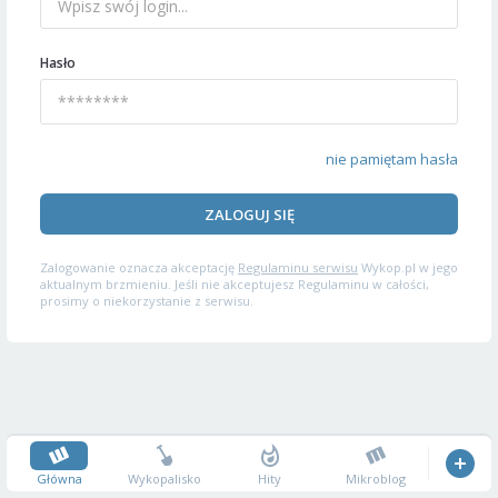
Hasło
nie pamiętam hasła
ZALOGUJ SIĘ
Zalogowanie oznacza akceptację
Regulaminu serwisu
Wykop.pl w jego
aktualnym brzmieniu. Jeśli nie akceptujesz Regulaminu w całości,
prosimy o niekorzystanie z serwisu.
Główna
Wykopalisko
Hity
Mikroblog