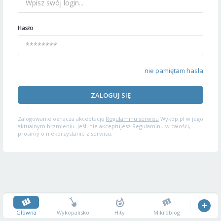
Hasło
nie pamiętam hasła
ZALOGUJ SIĘ
Zalogowanie oznacza akceptację
Regulaminu serwisu
Wykop.pl w jego
aktualnym brzmieniu. Jeśli nie akceptujesz Regulaminu w całości,
prosimy o niekorzystanie z serwisu.
Główna
Wykopalisko
Hity
Mikroblog