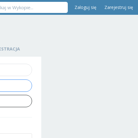
Zaloguj się
Zarejestruj się
ESTRACJA