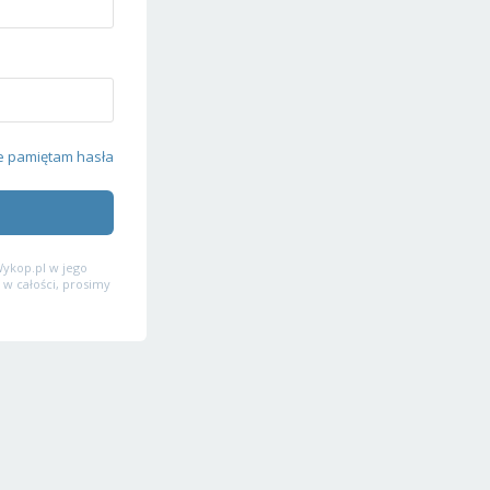
e pamiętam hasła
ykop.pl w jego
 w całości, prosimy