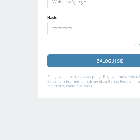
Hasło
ni
ZALOGUJ SIĘ
Zalogowanie oznacza akceptację
Regulaminu serwisu
W
aktualnym brzmieniu. Jeśli nie akceptujesz Regulaminu
o niekorzystanie z serwisu.