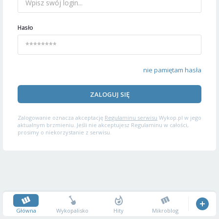
Hasło
nie pamiętam hasła
ZALOGUJ SIĘ
Zalogowanie oznacza akceptację
Regulaminu serwisu
Wykop.pl w jego
aktualnym brzmieniu. Jeśli nie akceptujesz Regulaminu w całości,
prosimy o niekorzystanie z serwisu.
Główna
Wykopalisko
Hity
Mikroblog