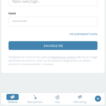
Hasło
nie pamiętam hasła
ZALOGUJ SIĘ
Zalogowanie oznacza akceptację
Regulaminu serwisu
Wykop.pl w jego
aktualnym brzmieniu. Jeśli nie akceptujesz Regulaminu w całości,
prosimy o niekorzystanie z serwisu.
Główna
Wykopalisko
Hity
Mikroblog