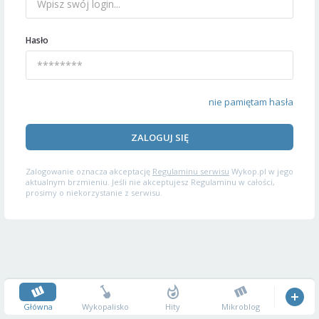
Hasło
nie pamiętam hasła
ZALOGUJ SIĘ
Zalogowanie oznacza akceptację
Regulaminu serwisu
Wykop.pl w jego
aktualnym brzmieniu. Jeśli nie akceptujesz Regulaminu w całości,
prosimy o niekorzystanie z serwisu.
Główna
Wykopalisko
Hity
Mikroblog