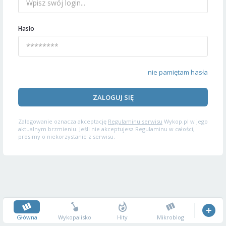
Hasło
nie pamiętam hasła
ZALOGUJ SIĘ
Zalogowanie oznacza akceptację
Regulaminu serwisu
Wykop.pl w jego
aktualnym brzmieniu. Jeśli nie akceptujesz Regulaminu w całości,
prosimy o niekorzystanie z serwisu.
Główna
Wykopalisko
Hity
Mikroblog