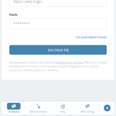
Hasło
nie pamiętam hasła
ZALOGUJ SIĘ
Zalogowanie oznacza akceptację
Regulaminu serwisu
Wykop.pl w jego
aktualnym brzmieniu. Jeśli nie akceptujesz Regulaminu w całości,
prosimy o niekorzystanie z serwisu.
Główna
Wykopalisko
Hity
Mikroblog