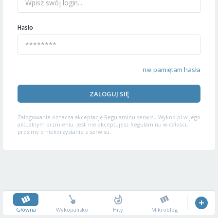
Hasło
nie pamiętam hasła
ZALOGUJ SIĘ
Zalogowanie oznacza akceptację
Regulaminu serwisu
Wykop.pl w jego
aktualnym brzmieniu. Jeśli nie akceptujesz Regulaminu w całości,
prosimy o niekorzystanie z serwisu.
Główna
Wykopalisko
Hity
Mikroblog