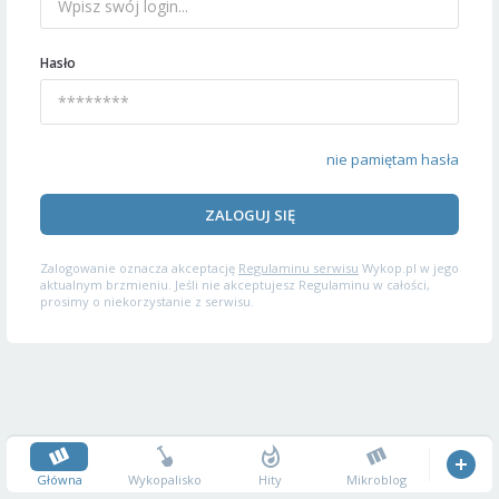
Hasło
nie pamiętam hasła
ZALOGUJ SIĘ
Zalogowanie oznacza akceptację
Regulaminu serwisu
Wykop.pl w jego
aktualnym brzmieniu. Jeśli nie akceptujesz Regulaminu w całości,
prosimy o niekorzystanie z serwisu.
Główna
Wykopalisko
Hity
Mikroblog