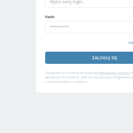
Hasło
ni
ZALOGUJ SIĘ
Zalogowanie oznacza akceptację
Regulaminu serwisu
W
aktualnym brzmieniu. Jeśli nie akceptujesz Regulaminu
o niekorzystanie z serwisu.