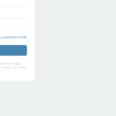
e pamiętam hasła
ykop.pl w jego
 w całości, prosimy