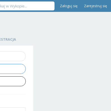
Zaloguj się
Zarejestruj się
ESTRACJA