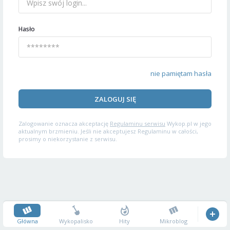
Hasło
nie pamiętam hasła
ZALOGUJ SIĘ
Zalogowanie oznacza akceptację
Regulaminu serwisu
Wykop.pl w jego
aktualnym brzmieniu. Jeśli nie akceptujesz Regulaminu w całości,
prosimy o niekorzystanie z serwisu.
Główna
Wykopalisko
Hity
Mikroblog