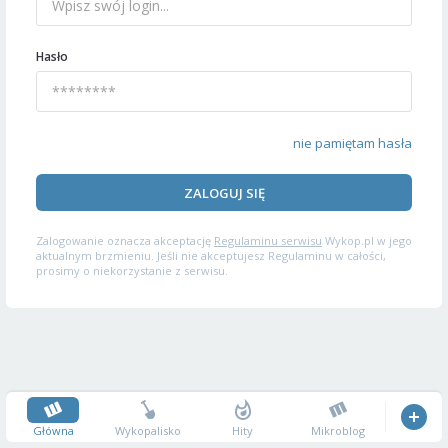
Hasło
nie pamiętam hasła
ZALOGUJ SIĘ
Zalogowanie oznacza akceptację
Regulaminu serwisu
Wykop.pl w jego
aktualnym brzmieniu. Jeśli nie akceptujesz Regulaminu w całości,
prosimy o niekorzystanie z serwisu.
Główna
Wykopalisko
Hity
Mikroblog