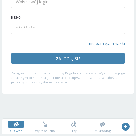
Hasło
nie pamiętam hasła
ZALOGUJ SIĘ
Zalogowanie oznacza akceptację
Regulaminu serwisu
Wykop.pl w jego
aktualnym brzmieniu. Jeśli nie akceptujesz Regulaminu w całości,
prosimy o niekorzystanie z serwisu.
Główna
Wykopalisko
Hity
Mikroblog