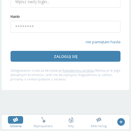
Hasło
nie pamiętam hasła
ZALOGUJ SIĘ
Zalogowanie oznacza akceptację
Regulaminu serwisu
Wykop.pl w jego
aktualnym brzmieniu. Jeśli nie akceptujesz Regulaminu w całości,
prosimy o niekorzystanie z serwisu.
Główna
Wykopalisko
Hity
Mikroblog