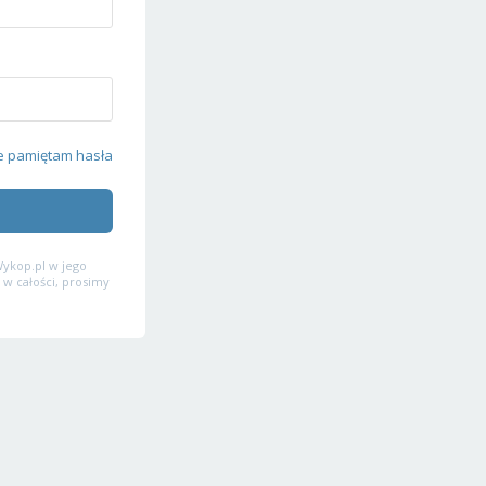
e pamiętam hasła
ykop.pl w jego
 w całości, prosimy