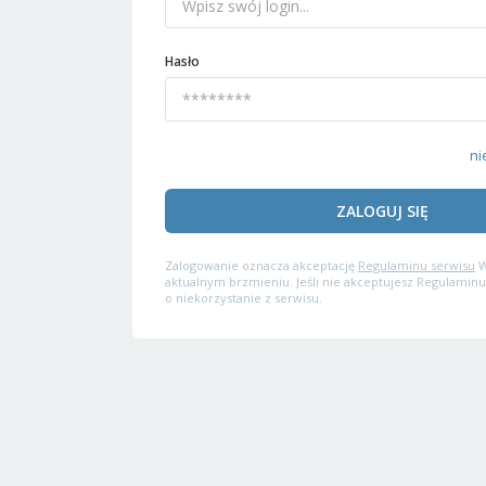
Hasło
ni
ZALOGUJ SIĘ
Zalogowanie oznacza akceptację
Regulaminu serwisu
W
aktualnym brzmieniu. Jeśli nie akceptujesz Regulaminu
o niekorzystanie z serwisu.