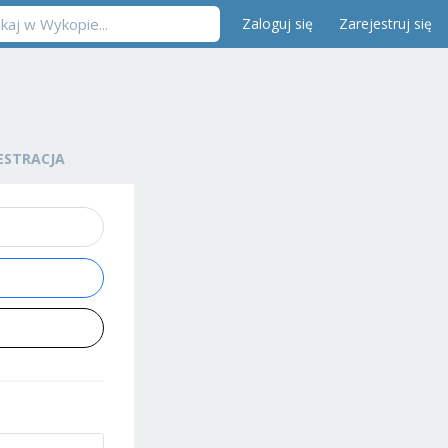
Zaloguj się
Zarejestruj się
ESTRACJA