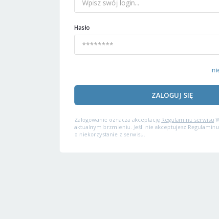
Hasło
ni
ZALOGUJ SIĘ
Zalogowanie oznacza akceptację
Regulaminu serwisu
W
aktualnym brzmieniu. Jeśli nie akceptujesz Regulaminu
o niekorzystanie z serwisu.