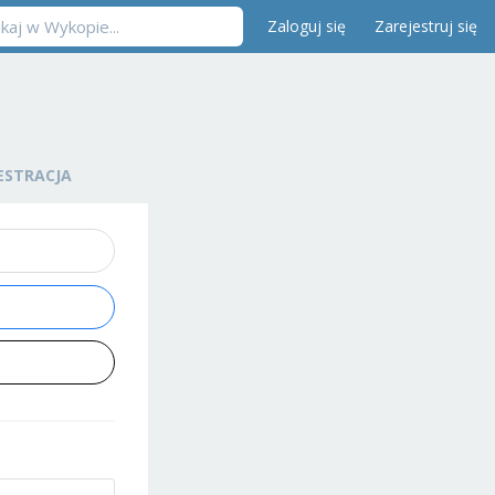
Zaloguj się
Zarejestruj się
ESTRACJA