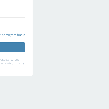
e pamiętam hasła
ykop.pl w jego
 w całości, prosimy