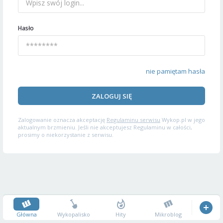
Hasło
nie pamiętam hasła
ZALOGUJ SIĘ
Zalogowanie oznacza akceptację
Regulaminu serwisu
Wykop.pl w jego
aktualnym brzmieniu. Jeśli nie akceptujesz Regulaminu w całości,
prosimy o niekorzystanie z serwisu.
Główna
Wykopalisko
Hity
Mikroblog